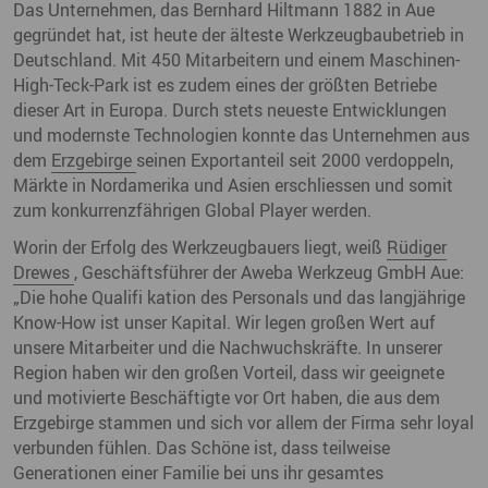
Das Unternehmen, das Bernhard Hiltmann 1882 in Aue
gegründet hat, ist heute der älteste Werkzeugbaubetrieb in
Deutschland. Mit 450 Mitarbeitern und einem Maschinen-
High-Teck-Park ist es zudem eines der größten Betriebe
dieser Art in Europa. Durch stets neueste Entwicklungen
und modernste Technologien konnte das Unternehmen aus
dem
Erzgebirge
seinen Exportanteil seit 2000 verdoppeln,
Märkte in Nordamerika und Asien erschliessen und somit
zum konkurrenzfährigen Global Player werden.
Worin der Erfolg des Werkzeugbauers liegt, weiß
Rüdiger
Drewes
, Geschäftsführer der Aweba Werkzeug GmbH Aue:
„Die hohe Qualifi kation des Personals und das langjährige
Know-How ist unser Kapital. Wir legen großen Wert auf
unsere Mitarbeiter und die Nachwuchskräfte. In unserer
Region haben wir den großen Vorteil, dass wir geeignete
und motivierte Beschäftigte vor Ort haben, die aus dem
Erzgebirge stammen und sich vor allem der Firma sehr loyal
verbunden fühlen. Das Schöne ist, dass teilweise
Generationen einer Familie bei uns ihr gesamtes