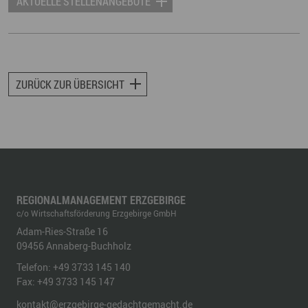
AKTUELLE STELLENANGEBOTE
ZURÜCK ZUR ÜBERSICHT
REGIONALMANAGEMENT ERZGEBIRGE
c/o Wirtschaftsförderung Erzgebirge GmbH
Adam-Ries-Straße 16
09456
Annaberg-Buchholz
Telefon:
+49 3733 145 140
Fax:
+49 3733 145 147
kontakt@erzgebirge-gedachtgemacht.de