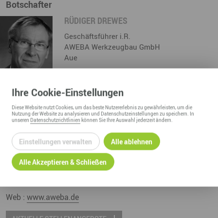
Botschafter
RÜDIGER DREWES
Geschäftsführer i.R.
AWEBA Werkzeugbau GmbH
Aue
Ihre
Cookie
-Einstellungen
ZUM PROFIL
Diese
Website
nutzt Cookies, um das beste Nutzererlebnis zu gewährleisten, um die
AWEBA Werkzeugbau GmbH
Nutzung der
Website
zu analysieren und Datenschutzeinstellungen zu speichern. In
unseren
Datenschutzrichtlinien
können Sie Ihre Auswahl jederzeit ändern.
Damaschkestr. 7
Einstellungen verwalten
Alle ablehnen
08280
Aue
Alle Akzeptieren & Schließen
Fon :
+49 3771 / 273-0
Email :
info@aweba.de
Web :
www.aweba.de