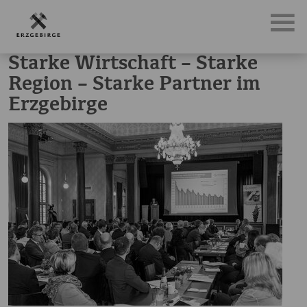
News, Neuigkeiten & Nachrichten aus dem Erzgebirge
Sta
Starke Wirtschaft – Starke
Region – Starke Partner im
Erzgebirge