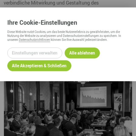
verbindliche Mitwirkung und Gestaltung des
Regionalmarketings erhoffen wir uns, dass Unternehmen
positive Botschaften aus unserer Heimat im Außenauftritt
Ihre
Cookie
-Einstellungen
einfließen lassen“, betont Matthias Lißke.
Diese
Website
nutzt Cookies, um das beste Nutzererlebnis zu gewährleisten, um die
05.11.2015
Nutzung der
Website
zu analysieren und Datenschutzeinstellungen zu speichern. In
unseren
Datenschutzrichtlinien
können Sie Ihre Auswahl jederzeit ändern.
Einstellungen verwalten
Alle ablehnen
Alle Akzeptieren & Schließen