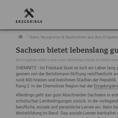
RUND UMS ERZGEBIRGE
AKTUELLES
DIE BOTSCHAFTER
News, Neuigkeiten & Nachrichten aus dem Erzgebir
Sachsen bietet lebenslang 
Geschichte
Neuigkeiten
Botschafter im Überblick
Das Erzgebirge erhält in einer neuen Bertelsmann-Studie die besten Note
Geografie
Podcast „hERZschlag“
Botschafterveranstaltungen
CHEMNITZ - Im Freistaat lässt es sich ein Leben lang g
gestern von der Bertelsmann-Stiftung veröffentlicht w
Der Erzgebirgskreis
rund 400 Kreisen und kreisfreien Städten der Republi
Städte im Erzgebirge
Rang 3. In der Chemnitzer Region hat der
Erzgebirgskr
Allerdings geht das gute Abschneiden Sachsens in erst
Erzgebirgskrimi
schulischen Lernbedingungen zurück. In die vorliegen
berufliche, soziale und persönliche Lernen ein. Beim b
Fakten
Weiterbildung im Beruf. Das soziale Lernen beinhaltet