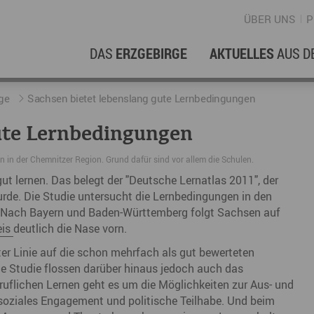
ÜBER UNS
P
DAS
ERZGEBIRGE
AKTUELLES
AUS D
WIRTSCHAFTSREGION
ERFOLGSGESCHICHTEN
L
N
ge
Sachsen bietet lebenslang gute Lernbedingungen
gute Lernbedingungen
Stellenangebote im Erzgebirge
hERZgeschichten
F
N
n in der Chemnitzer Region. Grund dafür sind vor allem die Schulen.
Wirtschaftsstandort
Unternehmensgeschichten
B
ut lernen. Das belegt der "Deutsche Lernatlas 2011", der
urde. Die Studie untersucht die Lernbedingungen in den
Arbeiten im Erzgebirge
kurz ERZählt
W
k. Nach Bayern und Baden-Württemberg folgt Sachsen auf
Coworking Spaces im Erzgebirge
K
eis
deutlich die Nase vorn.
Re
er Linie auf die schon mehrfach als gut bewerteten
de Studie flossen darüber hinaus jedoch auch das
DER FILM
E
eruflichen Lernen geht es um die Möglichkeiten zur Aus- und
 soziales Engagement und politische Teilhabe. Und beim
Sp