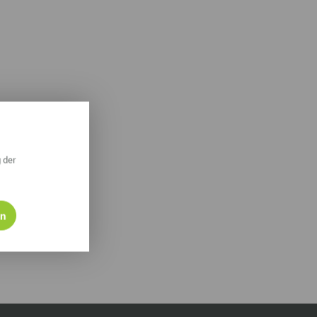
ympische Winterspiele 2026
eizeit
esundheit & Wellness
atur & Landschaft
lsperren und Stauseen im Erzgebirge
rlaubsregion Erzgebirge
 der
eihnachten
en