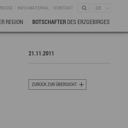
Sprachm
Wonach suchen Sie?
DE
RESSE
INFO-MATERIAL
KONTAKT
ER REGION
BOTSCHAFTER
DES ERZGEBIRGES
EBENSREGION
EWSLETTER
21.11.2011
amilienleben
ewsletter
ildung
ohnen & Hausbau
ZURÜCK ZUR ÜBERSICHT
ultur
ligion
Dialekt
Essen
rzgebirgische Volkskunst
ortliche Aktivitäten