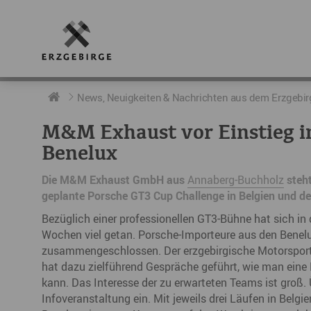
RUND UMS ERZGEBIRGE
AKTUELLES
DIE BOTSCHAFTER
News, Neuigkeiten & Nachrichten aus dem Erzgebir
M&M Exhaust vor Einstieg i
Geschichte
Neuigkeiten
Botschafter im Überblick
Benelux
Geografie
Podcast „hERZschlag“
Botschafterveranstaltungen
Die M&M Exhaust GmbH aus
Annaberg-Buchholz
steht
geplante Porsche GT3 Cup Challenge in Belgien und d
Der Erzgebirgskreis
Bezüglich einer professionellen GT3-Bühne hat sich in
Städte im Erzgebirge
Wochen viel getan. Porsche-Importeure aus den Benelu
zusammengeschlossen. Der erzgebirgische Motorspor
Erzgebirgskrimi
hat dazu zielführend Gespräche geführt, wie man eine 
kann. Das Interesse der zu erwarteten Teams ist groß.
Fakten
Infoveranstaltung ein. Mit jeweils drei Läufen in Bel