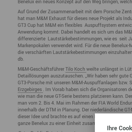
Benelux ein neues Konzept auf den Weg bringen, welch
Auf Grund der Zusammenarbeit mit dem Porsche Zent
hat man M&M Exhaust für dieses neue Projekt als Indu
GT3 Cup hat M&M ein flexibles Auspuffsystem entwicke
Anwendung kommt. Dabei handelt es sich um das M&M-
differenzierte Lautstärkebestimmungen, wie es seit 
Markenpokalen verwendet wird. Für die neue Benelux
die verschärften Lautstärkebestimmungen einzuhalten.
db.
M&M-Geschäftsführer
Tilo Koch
weilte unlängst in Lü
Detaillösungen auszutauschen. „Wir haben sehr gute 
GT3-Porsche mit unseren M&M-Auspuffanlagen bzw. Sc
Erzgebirges
. Im Vorab haben sich die Organisatoren
wie man die neue GT-Serie bestens platzieren kann. Der 
man vom 2. Bis 4. Mai im Rahmen der FIA World Endur
innerhalb der DTM in Planung. Der niederländische GT-
dieser Idee und brachte es auf einen Punkt. „Endlich e
ganze Benelux zu einer Einheit zusammenführt“.
Ihre
Cook