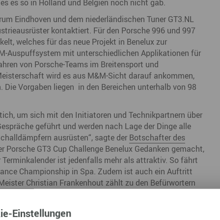
es es so in Holland und Belgien noch nicht gab.
Nah dran am Abgrund
Ol
rum Eindhoven und dem niederländischen Tuner GT3.NL
strieausrüster kontaktiert. Für den Porsche 996 und 997
Fr
lt, welches für das neue Projekt in Benelux zur
Auspuffsystem mit unterschiedlichen Applikationen für
G
Jahren von Porsche-Teams im Breitensport und
N
-Meisterschaft wird es aus M&M-Sicht darauf ankommen,
 Die Vorgaben liegen in den Bereichen unterhalb von 98
Ta
U
ttich, um sich mit den Initiatoren und Technikpartnern über
Gespräche geführt und werden nach Lage der Dinge alle
W
halldämpfern ausrüsten“, sagte der
Botschafter des
 der Porsche GT3 Cup Challenge Benelux Gedanken gemacht,
Terminkalender ist jedenfalls mehr als attraktiv. So fährt
ance Championship in Spa. Zudem ist auch ein Auftritt
Meister Christian Frankenhout zählt zu den Befürwortern
ine Meisterschaft, die mit einem bewährten Konzept die
ie
-Einstellungen