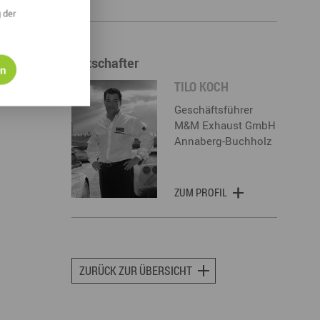
 der
Botschafter
en
TILO KOCH
Geschäftsführer
M&M Exhaust GmbH
Annaberg-Buchholz
ZUM PROFIL
ZURÜCK ZUR ÜBERSICHT