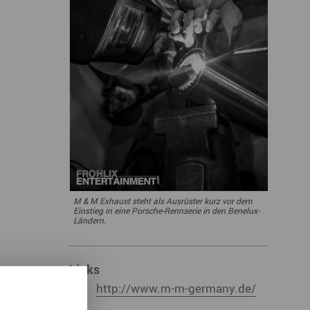
ympische Winterspiele 2026
eizeit
esundheit & Wellness
atur & Landschaft
lsperren und Stauseen im Erzgebirge
rlaubsregion Erzgebirge
eihnachten
M & M Exhaust steht als Ausrüster kurz vor dem
Einstieg in eine Porsche-Rennserie in den Benelux-
Ländern.
Links
http://www.m-m-germany.de/