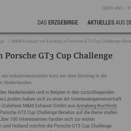
ÜBER UNS
P
DAS
ERZGEBIRGE
AKTUELLES
AUS D
WIRTSCHAFTSREGION
ERFOLGSGESCHICHTEN
L
N
ge
M&M Exhaust vor Einstieg in Porsche GT3 Cup Challenge Ben
n Porsche GT3 Cup Challenge
Stellenangebote im Erzgebirge
hERZgeschichten
F
N
Wirtschaftsstandort
Unternehmensgeschichten
B
 als Industrieausrüster kurz vor dem Einstieg in die
en Niederlanden.
Arbeiten im Erzgebirge
kurz ERZählt
W
 den Niederlanden und in Belgien in den zurückliegenden
Coworking Spaces im Erzgebirge
K
x-Ländern haben sich zu einer Art Interessengemeinschaft
Re
t-Zulieferer M&M Exhaust GmbH aus
Annaberg-Buchholz
Porsche GT3 Cup Challenge Benelux auf die Beine stellen
DER FILM
E
 Über 100 Interessenten fanden sich zur ersten
gien und Holland möchte die Porsche GT3 Cup Challenge
Sp