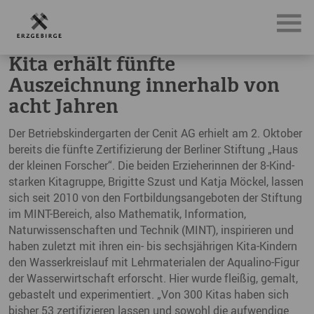
News, Neuigkeiten & Nachrichten aus dem Erzgebirge
Kit
Kita erhält fünfte
Auszeichnung innerhalb von
acht Jahren
Der Betriebskindergarten der Cenit AG erhielt am 2. Oktober
bereits die fünfte Zertifizierung der Berliner Stiftung „Haus
der kleinen Forscher“. Die beiden Erzieherinnen der 8-Kind-
starken Kitagruppe, Brigitte Szust und Katja Möckel, lassen
sich seit 2010 von den Fortbildungsangeboten der Stiftung
im MINT-Bereich, also Mathematik, Information,
Naturwissenschaften und Technik (MINT), inspirieren und
haben zuletzt mit ihren ein- bis sechsjährigen Kita-Kindern
den Wasserkreislauf mit Lehrmaterialen der Aqualino-Figur
der Wasserwirtschaft erforscht. Hier wurde fleißig, gemalt,
gebastelt und experimentiert. „Von 300 Kitas haben sich
bisher 53 zertifizieren lassen und sowohl die aufwendige