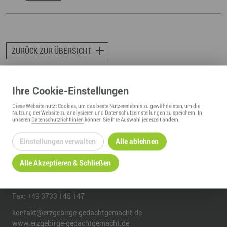
ZURÜCK ZUR ÜBERSICHT
Ihre
Cookie
-Einstellungen
Diese
Website
nutzt Cookies, um das beste Nutzererlebnis zu gewährleisten, um die
Nutzung der
Website
zu analysieren und Datenschutzeinstellungen zu speichern. In
unseren
Datenschutzrichtlinien
können Sie Ihre Auswahl jederzeit ändern.
REGIONALMANAGEMENT ERZGEBIRGE
Einstellungen verwalten
Alle ablehnen
c/o Wirtschaftsförderung Erzgebirge GmbH
Adam-Ries-Straße 16
Alle Akzeptieren & Schließen
09456
Annaberg-Buchholz
Telefon:
+49 3733 145 140
Fax:
+49 3733 145 147
kontakt@erzgebirge-gedachtgemacht.de
www.erzgebirge-gedachtgemacht.de