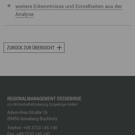
weitere Erkenntnisse und Einzelheiten aus der
Analyse
ZURÜCK ZUR ÜBERSICHT
REGIONALMANAGEMENT ERZGEBIRGE
c/o Wirtschaftsförderung Erzgebirge GmbH
Adam-Ries-Straße 16
09456
Annaberg-Buchholz
Telefon:
+49 3733 145 140
Fax:
+49 3733 145 147