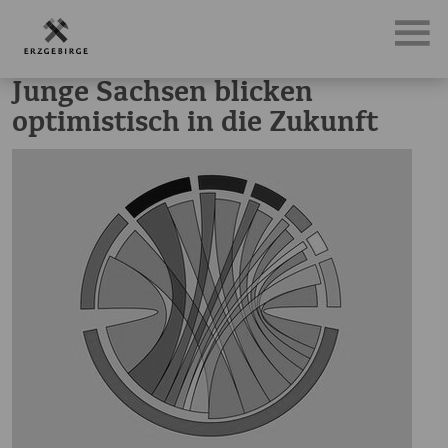
News, Neuigkeiten & Nachrichten aus dem Erzgebirge
Jun
Junge Sachsen blicken
optimistisch in die Zukunft