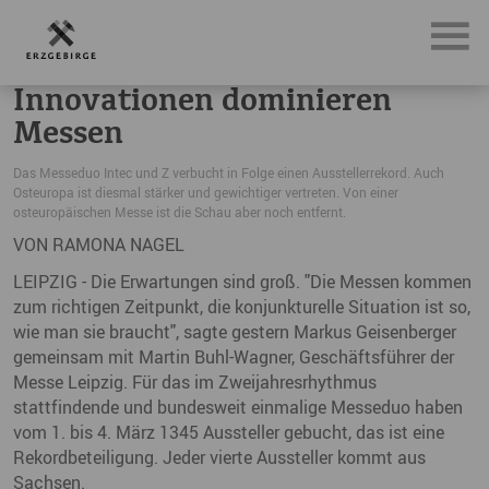
News, Neuigkeiten & Nachrichten aus dem Erzgebirge
In
Innovationen dominieren
Messen
Das Messeduo Intec und Z verbucht in Folge einen Ausstellerrekord. Auch
Osteuropa ist diesmal stärker und gewichtiger vertreten. Von einer
osteuropäischen Messe ist die Schau aber noch entfernt.
VON RAMONA NAGEL
LEIPZIG - Die Erwartungen sind groß. "Die Messen kommen
zum richtigen Zeitpunkt, die konjunkturelle Situation ist so,
wie man sie braucht", sagte gestern Markus Geisenberger
gemeinsam mit Martin Buhl-Wagner, Geschäftsführer der
Messe Leipzig. Für das im Zweijahresrhythmus
stattfindende und bundesweit einmalige Messeduo haben
vom 1. bis 4. März 1345 Aussteller gebucht, das ist eine
Rekordbeteiligung. Jeder vierte Aussteller kommt aus
Sachsen.