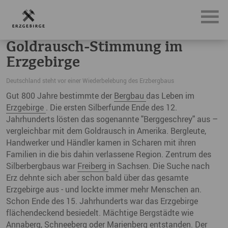
News, Neuigkeiten & Nachrichten aus dem Erzgebirge
Go
Goldrausch-Stimmung im
Erzgebirge
Deutschland steht vor einer Wiederbelebung des Erzbergbaus
Gut 800 Jahre bestimmte der
Bergbau
das Leben im
Erzgebirge
. Die ersten Silberfunde Ende des 12.
Jahrhunderts lösten das sogenannte "Berggeschrey" aus –
vergleichbar mit dem Goldrausch in Amerika. Bergleute,
Handwerker und Händler kamen in Scharen mit ihren
Familien in die bis dahin verlassene Region. Zentrum des
Silberbergbaus war
Freiberg
in Sachsen. Die Suche nach
Erz dehnte sich aber schon bald über das gesamte
Erzgebirge aus - und lockte immer mehr Menschen an.
Schon Ende des 15. Jahrhunderts war das Erzgebirge
flächendeckend besiedelt. Mächtige Bergstädte wie
Annaberg,
Schneeberg
oder
Marienberg
entstanden. Der