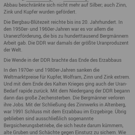
Abbau beschränkte sich nicht mehr auf Silber; auch Zinn,
Zink und Kupfer wurden gefördert.
Die Bergbau-Blütezeit reichte bis ins 20. Jahrhundert. In
den 1950er- und 1960er-Jahren war es vor allem die
Uranerzförderung, die bis zu hunderttausend Bergmännern
Arbeit gab. Die DDR war damals der größte Uranproduzent
der Welt.
Die Wende in der DDR brachte das Ende des Erzabbaus
In den 1970er- und 1980er-Jahren sanken die
Weltmarktpreise für Kupfer, Wolfram, Zinn und Zink extrem.
Und mit dem Ende des Kalten Krieges ging auch der Uran-
Bedarf rapide zurück. Mit dem Niedergang der DDR begann
dann das große Zechensterben. Die Bergmänner verloren
ihre Jobs. Mit der Schließung des Zinnwerks in Altenberg,
war 1991 Schluss mit dem Erzabbau im Erzgebirge. Übrig
geblieben sind ausschließlich sogenannte
Bergsicherungsbetriebe, die sich heute darum kümmern,
alte Gruben und Schächte gegen Einsturz zu sichern. Wie