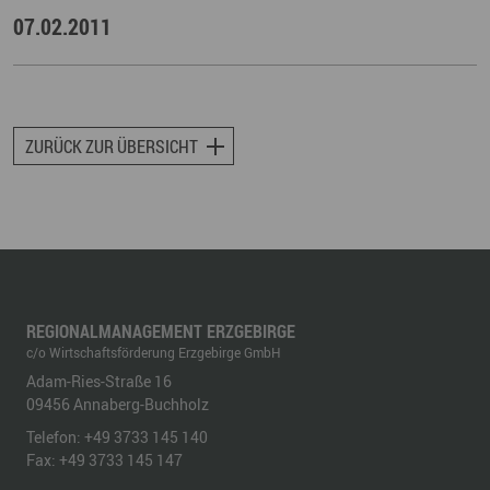
07.02.2011
ZURÜCK ZUR ÜBERSICHT
REGIONALMANAGEMENT ERZGEBIRGE
c/o Wirtschaftsförderung Erzgebirge GmbH
Adam-Ries-Straße 16
09456
Annaberg-Buchholz
Telefon:
+49 3733 145 140
Fax:
+49 3733 145 147