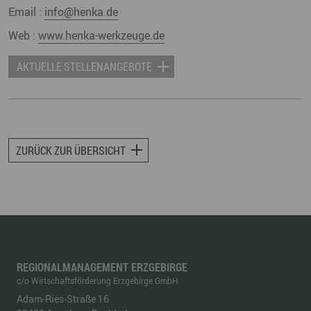
Email :
info@henka.de
Web :
www.henka-werkzeuge.de
AKTUELLE STELLENANGEBOTE
ZURÜCK ZUR ÜBERSICHT
REGIONALMANAGEMENT ERZGEBIRGE
c/o Wirtschaftsförderung Erzgebirge GmbH
Adam-Ries-Straße 16