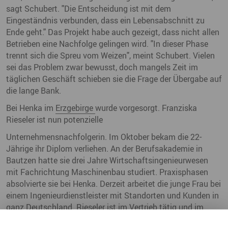
sagt Schubert. "Die Entscheidung ist mit dem
Eingeständnis verbunden, dass ein Lebensabschnitt zu
Ende geht." Das Projekt habe auch gezeigt, dass nicht allen
Betrieben eine Nachfolge gelingen wird. "In dieser Phase
trennt sich die Spreu vom Weizen", meint Schubert. Vielen
sei das Problem zwar bewusst, doch mangels Zeit im
täglichen Geschäft schieben sie die Frage der Übergabe auf
die lange Bank.
Bei Henka im
Erzgebirge
wurde vorgesorgt. Franziska
Rieseler ist nun potenzielle
Unternehmensnachfolgerin. Im Oktober bekam die 22-
Jährige ihr Diplom verliehen. An der Berufsakademie in
Bautzen hatte sie drei Jahre Wirtschaftsingenieurwesen
mit Fachrichtung Maschinenbau studiert. Praxisphasen
absolvierte sie bei Henka. Derzeit arbeitet die junge Frau bei
einem Ingenieurdienstleister mit Standorten und Kunden in
ganz Deutschland. Rieseler ist im Vertrieb tätig und im
Moment bei Firmen in Leipzig und Dresden im Einsatz.