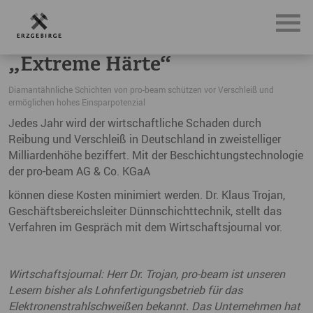
News, Neuigkeiten & Nachrichten aus dem Erzgebirge
„E
„Extreme Härte“
Diamantähnliche Schichten von pro-beam schützen vor Verschleiß und
ermöglichen hohes Einsparpotenzial
Jedes Jahr wird der wirtschaftliche Schaden durch
Reibung und Verschleiß in Deutschland in zweistelliger
Milliardenhöhe beziffert. Mit der Beschichtungstechnologie
der pro-beam AG & Co. KGaA
können diese Kosten minimiert werden. Dr. Klaus Trojan,
Geschäftsbereichsleiter Dünnschichttechnik, stellt das
Verfahren im Gespräch mit dem Wirtschaftsjournal vor.
Wirtschaftsjournal: Herr Dr. Trojan, pro-beam ist unseren
Lesern bisher als Lohnfertigungsbetrieb für das
Elektronenstrahlschweißen bekannt. Das Unternehmen
hat