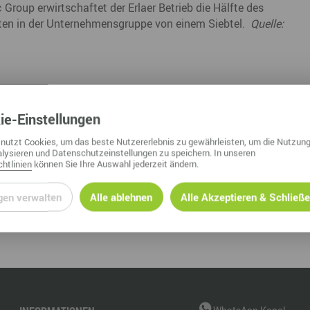
Group erwirtschaftet der Erlaer Betrieb die Hälfte des
Nah dran am Abgrund
Ol
ten in der Unternehmensgruppe von einem Siebtel.
Quelle:
Fr
G
N
ie
-Einstellungen
Ta
nutzt Cookies, um das beste Nutzererlebnis zu gewährleisten, um die Nutzung
lysieren und Datenschutzeinstellungen zu speichern. In unseren
U
htlinien
können Sie Ihre Auswahl jederzeit ändern.
W
gen verwalten
Alle ablehnen
Alle Akzeptieren & Schließ