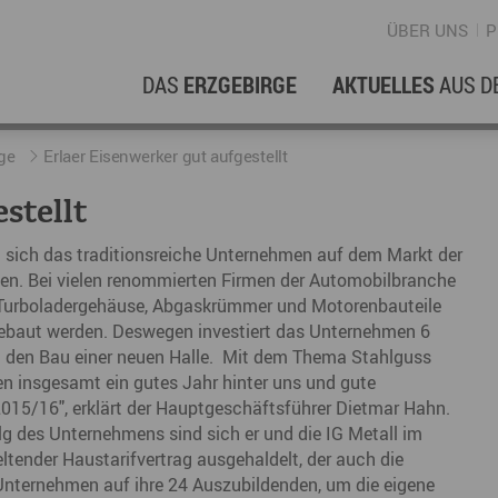
ÜBER UNS
P
DAS
ERZGEBIRGE
AKTUELLES
AUS D
WIRTSCHAFTSREGION
ERFOLGSGESCHICHTEN
L
N
ge
Erlaer Eisenwerker gut aufgestellt
stellt
Stellenangebote im Erzgebirge
hERZgeschichten
F
N
ill sich das traditionsreiche Unternehmen auf dem Markt der
Wirtschaftsstandort
Unternehmensgeschichten
B
pten. Bei vielen renommierten Firmen der Automobilbranche
er Turboladergehäuse, Abgaskrümmer und Motorenbauteile
Arbeiten im Erzgebirge
kurz ERZählt
W
gebaut werden. Deswegen investiert das Unternehmen 6
Coworking Spaces im Erzgebirge
nd den Bau einer neuen Halle. Mit dem Thema Stahlguss
K
en insgesamt ein gutes Jahr hinter uns und gute
Re
015/16", erklärt der Hauptgeschäftsführer Dietmar Hahn.
lg des Unternehmens sind sich er und die IG Metall im
DER FILM
E
ltender Haustarifvertrag ausgehaldelt, der auch die
Unternehmen auf ihre 24 Auszubildenden, um die eigene
Sp