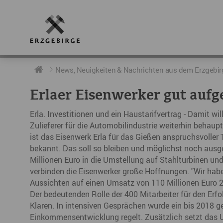
RUND UMS ERZGEBIRGE
AKTUELLES
DIE BOTSCHAFTER
News, Neuigkeiten & Nachrichten aus dem Erzgebir
Erlaer Eisenwerker gut aufge
Geschichte
Neuigkeiten
Botschafter im Überblick
Erla. Investitionen und ein Haustarifvertrag - Damit w
Geografie
Podcast „hERZschlag“
Botschafterveranstaltungen
Zulieferer für die Automobilindustrie weiterhin behau
ist das Eisenwerk Erla für das Gießen anspruchsvoll
Der Erzgebirgskreis
bekannt. Das soll so bleiben und möglichst noch aus
Millionen Euro in die Umstellung auf Stahlturbinen u
Städte im Erzgebirge
verbinden die Eisenwerker große Hoffnungen. "Wir hab
Aussichten auf einen Umsatz von 110 Millionen Euro 2
Erzgebirgskrimi
Der bedeutenden Rolle der 400 Mitarbeiter für den Erfo
Fakten
Klaren. In intensiven Gesprächen wurde ein bis 2018 ge
Einkommensentwicklung regelt. Zusätzlich setzt das 