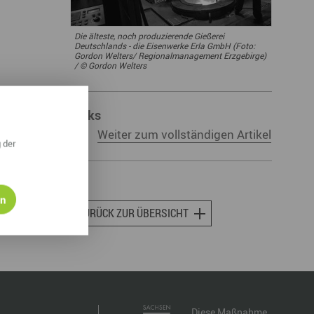
ympische Winterspiele 2026
Die älteste, noch produzierende Gießerei
eizeit
Deutschlands - die Eisenwerke Erla GmbH (Foto:
Gordon Welters/ Regionalmanagement Erzgebirge)
/ © Gordon Welters
esundheit & Wellness
atur & Landschaft
Links
lsperren und Stauseen im Erzgebirge
Weiter zum vollständigen Artikel
 der
rlaubsregion Erzgebirge
eihnachten
en
ZURÜCK ZUR ÜBERSICHT
Diese Maßnahme