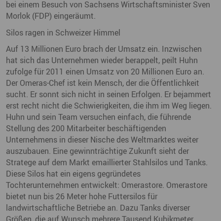
bei einem Besuch von Sachsens Wirtschaftsminister Sven
Morlok (FDP) eingeräumt.
Silos ragen in Schweizer Himmel
Auf 13 Millionen Euro brach der Umsatz ein. Inzwischen
hat sich das Unternehmen wieder berappelt, peilt Huhn
zufolge für 2011 einen Umsatz von 20 Millionen Euro an.
Der Omeras-Chef ist kein Mensch, der die Öffentlichkeit
sucht. Er sonnt sich nicht in seinen Erfolgen. Er bejammert
erst recht nicht die Schwierigkeiten, die ihm im Weg liegen.
Huhn und sein Team versuchen einfach, die führende
Stellung des 200 Mitarbeiter beschäftigenden
Unternehmens in dieser Nische des Weltmarktes weiter
auszubauen. Eine gewinnträchtige Zukunft sieht der
Stratege auf dem Markt emaillierter Stahlsilos und Tanks.
Diese Silos hat ein eigens gegründetes
Tochterunternehmen entwickelt: Omerastore. Omerastore
bietet nun bis 26 Meter hohe Futtersilos für
landwirtschaftliche Betriebe an. Dazu Tanks diverser
Größen, die auf Wunsch mehrere Tausend Kubikmeter