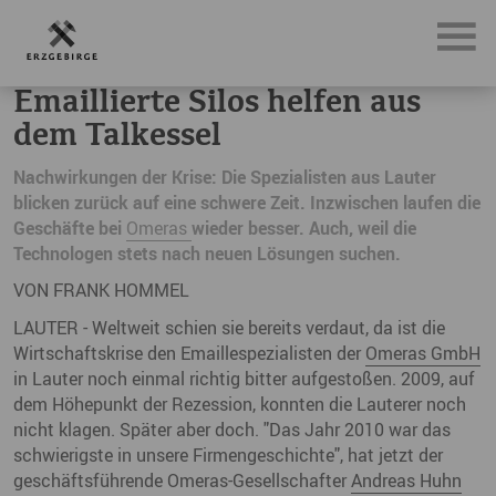
News, Neuigkeiten & Nachrichten aus dem Erzgebirge
Ema
Emaillierte Silos helfen aus
dem Talkessel
Nachwirkungen der Krise: Die Spezialisten aus Lauter
blicken zurück auf eine schwere Zeit. Inzwischen laufen die
Geschäfte bei
Omeras
wieder besser. Auch, weil die
Technologen stets nach neuen Lösungen suchen.
VON FRANK HOMMEL
LAUTER - Weltweit schien sie bereits verdaut, da ist die
Wirtschaftskrise den Emaillespezialisten der
Omeras GmbH
in Lauter noch einmal richtig bitter aufgestoßen. 2009, auf
dem Höhepunkt der Rezession, konnten die Lauterer noch
nicht klagen. Später aber doch. "Das Jahr 2010 war das
schwierigste in unsere Firmengeschichte", hat jetzt der
geschäftsführende Omeras-Gesellschafter
Andreas Huhn