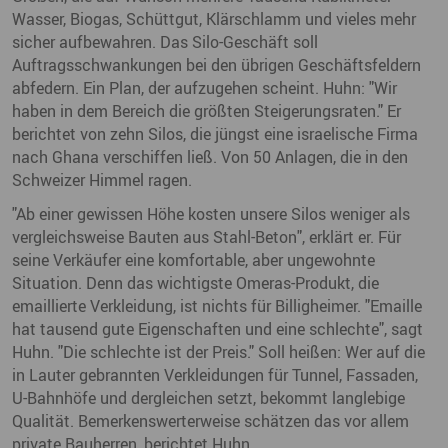
Wasser, Biogas, Schüttgut, Klärschlamm und vieles mehr
sicher aufbewahren. Das Silo-Geschäft soll
Auftragsschwankungen bei den übrigen Geschäftsfeldern
abfedern. Ein Plan, der aufzugehen scheint. Huhn: "Wir
haben in dem Bereich die größten Steigerungsraten." Er
berichtet von zehn Silos, die jüngst eine israelische Firma
nach Ghana verschiffen ließ. Von 50 Anlagen, die in den
Schweizer Himmel ragen.
"Ab einer gewissen Höhe kosten unsere Silos weniger als
vergleichsweise Bauten aus Stahl-Beton", erklärt er. Für
seine Verkäufer eine komfortable, aber ungewohnte
Situation. Denn das wichtigste Omeras-Produkt, die
emaillierte Verkleidung, ist nichts für Billigheimer. "Emaille
hat tausend gute Eigenschaften und eine schlechte", sagt
Huhn. "Die schlechte ist der Preis." Soll heißen: Wer auf die
in Lauter gebrannten Verkleidungen für Tunnel, Fassaden,
U-Bahnhöfe und dergleichen setzt, bekommt langlebige
Qualität. Bemerkenswerterweise schätzen das vor allem
private Bauherren, berichtet Huhn.