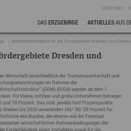
ÜBER UNS
P
DAS
ERZGEBIRGE
AKTUELLES
AUS D
WIRTSCHAFTSREGION
ERFOLGSGESCHICHTEN
L
N
ge
Beihilfehöchstsätze für die Fördergebiete Dresden und Chemni
 Fördergebiete Dresden und
Stellenangebote im Erzgebirge
hERZgeschichten
F
N
Wirtschaftsstandort
Unternehmensgeschichten
B
en Wirtschaft einschließlich der Tourismuswirtschaft und
rschungseinrichtungen im Rahmen der
Arbeiten im Erzgebirge
kurz ERZählt
W
irtschaftsstruktur“ (GRW) (RIGA) werden ab dem 1.
Coworking Spaces im Erzgebirge
K
ken. Für kleine, mittlere und große Unternehmen betragen
0 und 10 Prozent. Das sind jeweils fünf Prozentpunkte
Re
tz bleiben bis 2020 unverändert (40/ 30/ 20 Prozent für
DER FILM
Richtlinie des Bundes, der ebenso wie der Freistaat
E
erbesserten wirtschaftlichen Rahmenbedingungen der
Sp
r Förderfähigkeit eines Vorhabens sowie für die