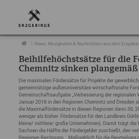
RUND UMS ERZGEBIRGE
AKTUELLES
DIE BOTSCHAFTER
News, Neuigkeiten & Nachrichten aus dem Erzgebir
Beihilfehöchstsätze für die
Geschichte
Neuigkeiten
Botschafter im Überblick
Chemnitz sinken plangemäß
Geografie
Podcast „hERZschlag“
Botschafterveranstaltungen
Die maximalen Fördersätze für Projekte der gewerblich
gemeinnützige außeruniversitäre wirtschaftsnahe Fo
Der Erzgebirgskreis
Gemeinschaftsaufgabe „Verbesserung der regionalen W
Städte im Erzgebirge
Januar 2018 in den Regionen Chemnitz und Dresden sin
die Maximalfördersätze in diesen Regionen dann 30, 2
Erzgebirgskrimi
weniger als bisher. Fördersätze für den Landkreis Görli
kleine/ mittlere/ große Unternehmen). Damit trägt die 
Fakten
Sachsen die Hälfte der Fördergelder zuschießt, den v
Regionen Rechnung. Maßgeblich für die Beurteilung de