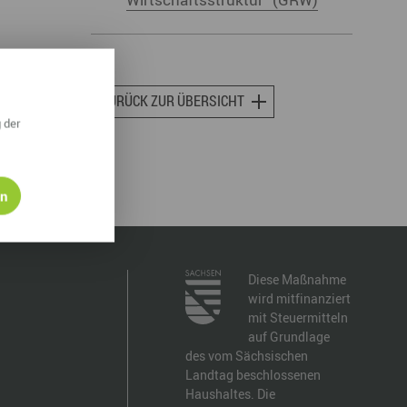
ympische Winterspiele 2026
eizeit
esundheit & Wellness
ZURÜCK ZUR ÜBERSICHT
 der
atur & Landschaft
lsperren und Stauseen im Erzgebirge
en
rlaubsregion Erzgebirge
eihnachten
Diese Maßnahme
wird mitfinanziert
mit Steuermitteln
auf Grundlage
des vom Sächsischen
Landtag beschlossenen
Haushaltes. Die