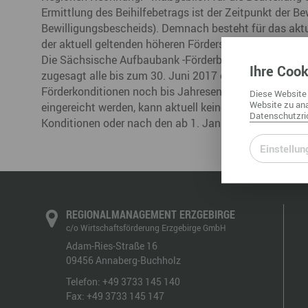
Ermittlung des Beihilfebetrags ist der Zeitpunkt der 
Bewilligungsbescheids). Demnach besteht für das aktu
der aktuell geltenden höheren Fördersätze von 35, 25 
Die Sächsische Aufbaubank -Förderbank- (SAB) als Ant
Ihre
Cook
zugesagt alle bis zum 30. Juni 2017 eingehenden volls
Förderkonditionen noch bis Jahresende 2017 zu besche
Diese
Website
Website
zu ana
eingereicht werden, kann aktuell keine Aussage getrof
Datenschutzric
Konditionen oder nach den ab 1. Januar 2018 geänder
Einstellun
REGIONALMANAGEMENT ERZGEBIRGE
c/o Wirtschaftsförderung Erzgebirge GmbH
Adam-Ries-Straße 16
09456
Annaberg-Buchholz
Telefon:
+49 3733 145 140
Fax:
+49 3733 145 147