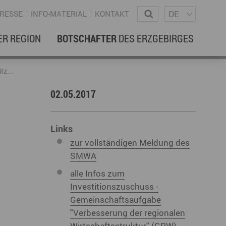
Sprachm
Wonach suchen Sie?
DE
RESSE
INFO-MATERIAL
KONTAKT
ER REGION
BOTSCHAFTER
DES ERZGEBIRGES
EBENSREGION
EWSLETTER
tz...
02.05.2017
amilienleben
ewsletter
ildung
Links
zur vollständigen Meldung des
ohnen & Hausbau
SMWA
ultur
alle Infos zum
ligion
Dialekt
Essen
Investitionszuschuss -
Gemeinschaftsaufgabe
rzgebirgische Volkskunst
"Verbesserung der regionalen
ortliche Aktivitäten
Wirtschaftsstruktur" (GRW)