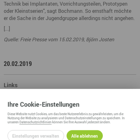
Technik bei Implantaten, Vorrichtungsteilen, Prototypen
oder Kleinstserien", sagt Bochmann. So ernsthaft möchte
er die Sache in der Jugendgruppe allerdings nicht angehen.
[...]
Quelle: Freie Presse vom 15.02.2019, Björn Josten
20.02.2019
Links
zum vollständigen Artikel auf freiepresse.de
Ihre
Cookie
-Einstellungen
Diese
Website
nutzt Cookies, um das beste Nutzererlebnis zu gewährleisten, um die
Nutzung der
Website
zu analysieren und Datenschutzeinstellungen zu speichern. In
unseren
Datenschutzrichtlinien
können Sie Ihre Auswahl jederzeit ändern.
ZURÜCK ZUR ÜBERSICHT
Einstellungen verwalten
Alle ablehnen