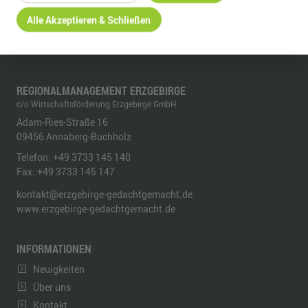
Alle Akzeptieren & Schließen
REGIONALMANAGEMENT ERZGEBIRGE
c/o Wirtschaftsförderung Erzgebirge GmbH
Adam-Ries-Straße 16
09456
Annaberg-Buchholz
Telefon:
+49 3733 145 140
Fax:
+49 3733 145 147
kontakt@erzgebirge-gedachtgemacht.de
www.erzgebirge-gedachtgemacht.de
INFORMATIONEN
Neuigkeiten
Über uns
Kontakt