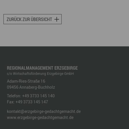
ZURÜCK ZUR ÜBERSICHT
REGIONALMANAGEMENT ERZGEBIRGE
c/o Wirtschaftsförderung Erzgebirge GmbH
Adam-Ries-Straße 16
09456
Annaberg-Buchholz
Telefon:
+49 3733 145 140
Fax:
+49 3733 145 147
kontakt@erzgebirge-gedachtgemacht.de
www.erzgebirge-gedachtgemacht.de