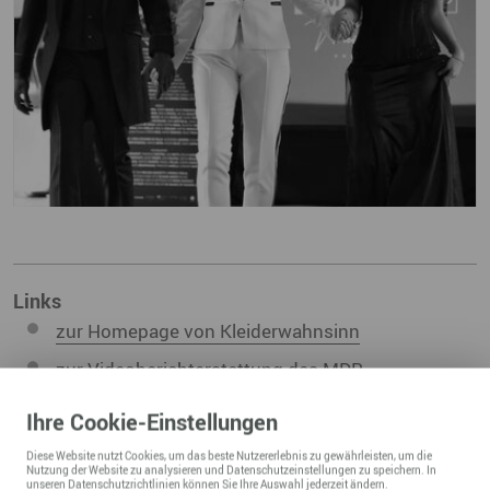
Links
zur Homepage von Kleiderwahnsinn
zur Videoberichterstattung des MDR
Ihre
Cookie
-Einstellungen
Diese
Website
nutzt Cookies, um das beste Nutzererlebnis zu gewährleisten, um die
Nutzung der
Website
zu analysieren und Datenschutzeinstellungen zu speichern. In
unseren
Datenschutzrichtlinien
können Sie Ihre Auswahl jederzeit ändern.