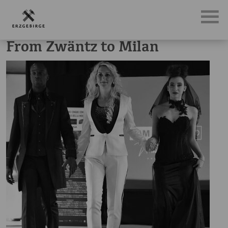
News, Neuigkeiten & Nachrichten aus dem Erzgebirge
Fr
From Zwäntz to Milan