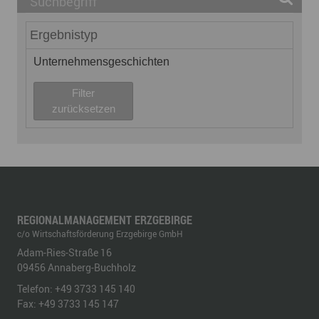
Ergebnistyp
Unternehmensgeschichten
Filter
zurücksetzen
REGIONALMANAGEMENT ERZGEBIRGE
c/o Wirtschaftsförderung Erzgebirge GmbH
Adam-Ries-Straße 16
09456
Annaberg-Buchholz
Telefon:
+49 3733 145 140
Fax:
+49 3733 145 147