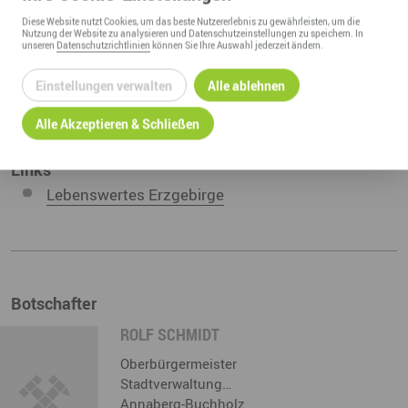
Diese
Website
nutzt Cookies, um das beste Nutzererlebnis zu gewährleisten, um die
Nutzung der
Website
zu analysieren und Datenschutzeinstellungen zu speichern. In
unseren
Datenschutzrichtlinien
können Sie Ihre Auswahl jederzeit ändern.
Artikel zum Thema
Einstellungen verwalten
Alle ablehnen
Annaberg-Buchholz: eine Stadt für Familien
Alle Akzeptieren & Schließen
Links
Lebenswertes Erzgebirge
Botschafter
ROLF SCHMIDT
Oberbürgermeister
Stadtverwaltung…
Annaberg-Buchholz