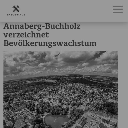
News, Neuigkeiten & Nachrichten aus dem Erzgebirge
An
Annaberg-Buchholz
verzeichnet
Bevölkerungswachstum