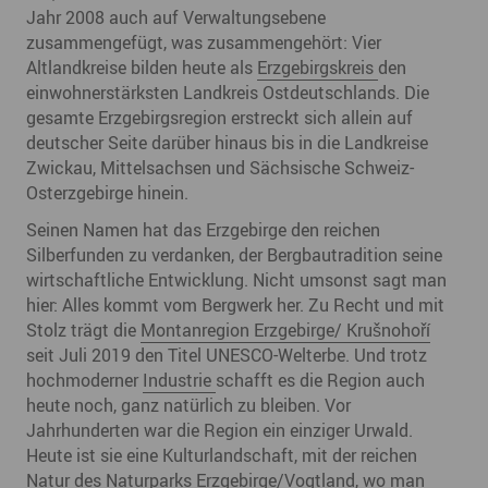
Jahr 2008 auch auf Verwaltungsebene
zusammengefügt, was zusammengehört: Vier
Altlandkreise bilden heute als
Erzgebirgskreis
den
einwohnerstärksten Landkreis Ostdeutschlands. Die
gesamte Erzgebirgsregion erstreckt sich allein auf
deutscher Seite darüber hinaus bis in die Landkreise
Zwickau, Mittelsachsen und Sächsische Schweiz-
Osterzgebirge hinein.
Seinen Namen hat das Erzgebirge den reichen
Silberfunden zu verdanken, der Bergbautradition seine
wirtschaftliche Entwicklung. Nicht umsonst sagt man
hier: Alles kommt vom Bergwerk her. Zu Recht und mit
Stolz trägt die
Montanregion Erzgebirge/ Krušnohoří
seit Juli 2019 den Titel UNESCO-Welterbe. Und trotz
hochmoderner
Industrie
schafft es die Region auch
heute noch, ganz natürlich zu bleiben. Vor
Jahrhunderten war die Region ein einziger Urwald.
Heute ist sie eine Kulturlandschaft, mit der reichen
Natur
des Naturparks Erzgebirge/Vogtland, wo man