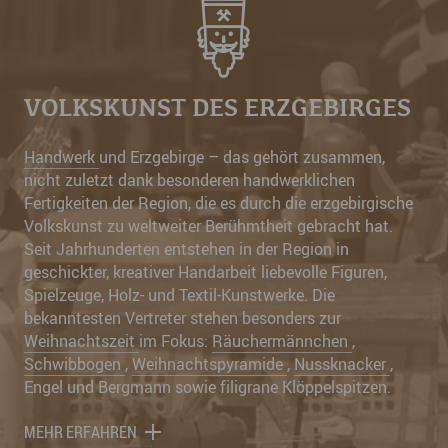
VOLKSKUNST DES ERZGEBIRGES
Handwerk
und Erzgebirge – das gehört zusammen,
nicht zuletzt dank besonderen handwerklichen
Fertigkeiten der Region, die es durch die erzgebirgische
Volkskunst zu weltweiter Berühmtheit gebracht hat.
Seit Jahrhunderten entstehen in der Region in
geschickter, kreativer Handarbeit liebevolle Figuren,
Spielzeuge, Holz- und Textil-Kunstwerke. Die
bekanntesten Vertreter stehen besonders zur
Weihnachtszeit
im Fokus:
Räuchermännchen
,
Schwibbogen
,
Weihnachtspyramide
,
Nussknacker
,
Engel und Bergmann sowie filigrane Klöppelspitzen.
MEHR ERFAHREN