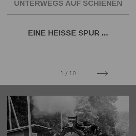
UNTERWEGS AUF SCHIENEN
EINE HEISSE SPUR ...
1
/ 10
S
Von
zah
bun
spa