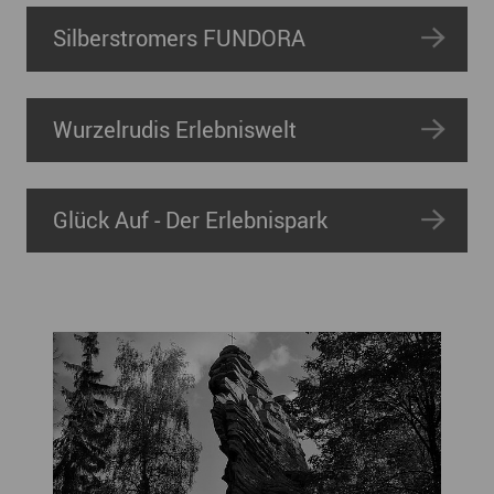
Silberstromers FUNDORA
Wurzelrudis Erlebniswelt
Glück Auf - Der Erlebnispark