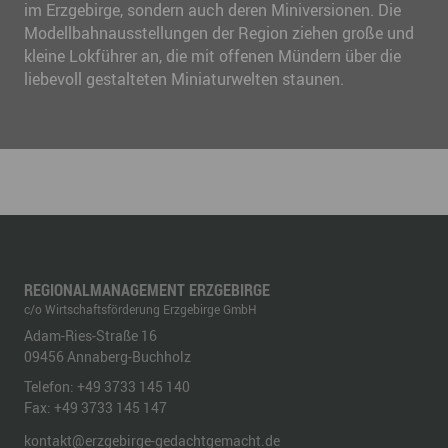
im Erzgebirge, sondern auch deren Miniversionen. Die
Modellbahnausstellungen der Region ziehen große und
kleine Lokführer an, die mit offenen Mündern über die
liebevoll gestalteten Miniaturwelten staunen.
REGIONALMANAGEMENT ERZGEBIRGE
c/o Wirtschaftsförderung Erzgebirge GmbH
Adam-Ries-Straße 16
09456
Annaberg-Buchholz
Telefon:
+49 3733 145 140
Fax:
+49 3733 145 147
kontakt@erzgebirge-gedachtgemacht.de