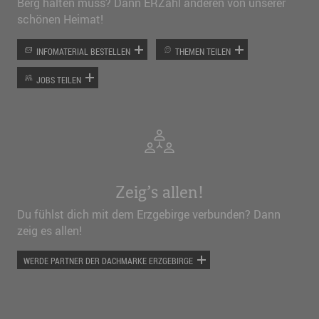
Berg halten muss? Dann ERZähl anderen von unserer
schönen Heimat!
INFOMATERIAL BESTELLEN
THEMEN TEILEN
JOBS TEILEN
Zeig’s allen!
Du fühlst dich mit dem Erzgebirge verbunden? Dann
zeig es allen!
WERDE PARTNER DER DACHMARKE ERZGEBIRGE