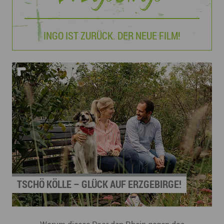
INGO IST ZURÜCK. DER NEUE FILM!
TSCHÖ KÖLLE – GLÜCK AUF ERZGEBIRGE!