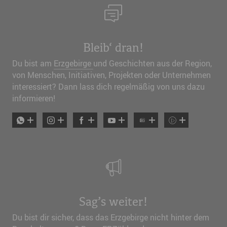
Bleib‘ dran!
Du bist am
Erzgebirge
und Geschichten aus der Region,
von Menschen, Initiativen, Projekten oder Unternehmen
interessiert? Dann lass dich regelmäßig von uns dazu
informieren!
Sag’s weiter!
Du bist dir sicher, dass das Erzgebirge nicht hinter dem