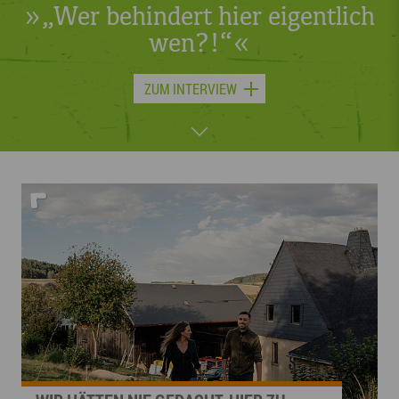
eigentlich
»„Wer behindert hier 
wen?!“«
JETZT LESEN