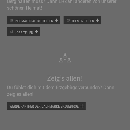
Berg halten muss? Dann ERZähl anderen von unserer
schönen Heimat!
INFOMATERIAL BESTELLEN
THEMEN TEILEN
JOBS TEILEN
Zeig’s allen!
Du fühlst dich mit dem Erzgebirge verbunden? Dann
zeig es allen!
WERDE PARTNER DER DACHMARKE ERZGEBIRGE