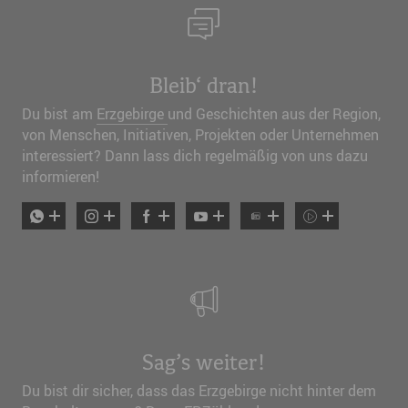
Bleib‘ dran!
Du bist am
Erzgebirge
und Geschichten aus der Region,
von Menschen, Initiativen, Projekten oder Unternehmen
interessiert? Dann lass dich regelmäßig von uns dazu
informieren!
Sag’s weiter!
Du bist dir sicher, dass das Erzgebirge nicht hinter dem