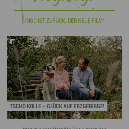
INGO IST ZURÜCK. DER NEUE FILM!
TSCHÖ KÖLLE – GLÜCK AUF ERZGEBIRGE!