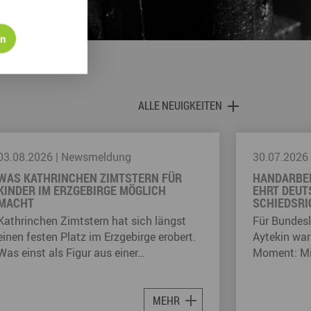
en
ALLE NEUIGKEITEN
30.07.2026
|
Newsmeldung
29.07.2026
HANDARBEIT AUS DEM ERZGEBIRGE
TAUSENDE 
EHRT DEUTSCHLANDS BESTEN
MUSIKGRUP
SCHIEDSRICHTER
ERZGEBIRG
Für Bundesliga-Schiedsrichter Deniz
Musik, Nat
Aytekin war es ein ganz besonderer
sich am 23.
Moment: Mit der Auszeichnung als…
Erzgebirgis
10…
MEHR