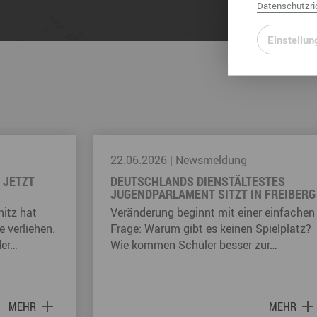
Datenschutzric
Einstellun
05.08.2026
|
Newsmeldung
STES
ZWEI ORCHESTER, EIN GÄNSEHAUT-
 FREIBERG
MOMENT IM OKTOBER
r einfachen
Wenn Musiker aus dem Erzgebirge und
pielplatz?
Chemnitz gemeinsam auf der Bühne
zur…
stehen, entsteht am 17. Oktober etwas…
MEHR
MEHR