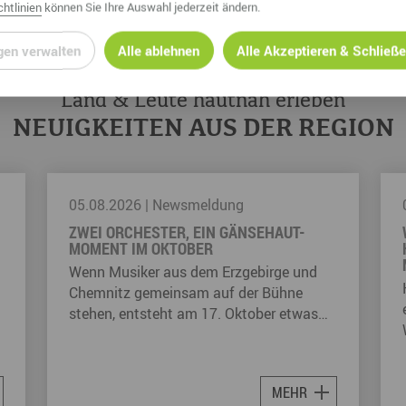
htlinien
können Sie Ihre Auswahl jederzeit ändern.
gen verwalten
Alle ablehnen
Alle Akzeptieren & Schließ
Land & Leute hautnah erleben
NEUIGKEITEN AUS DER REGION
03.08.2026
|
Newsmeldung
WAS KATHRINCHEN ZIMTSTERN FÜR
KINDER IM ERZGEBIRGE MÖGLICH
MACHT
Kathrinchen Zimtstern hat sich längst
einen festen Platz im Erzgebirge erobert.
Was einst als Figur aus einer…
MEHR