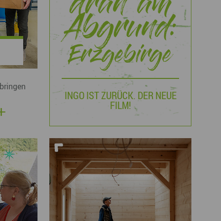
dran am
Abgrund:
Erzgebirge
bringen
INGO IST ZURÜCK. DER NEUE
FILM!