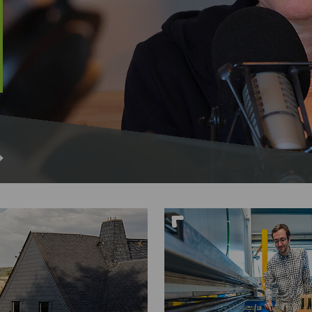
Nah dran am Abgrund
Ol
Fr
G
N
Ta
U
W