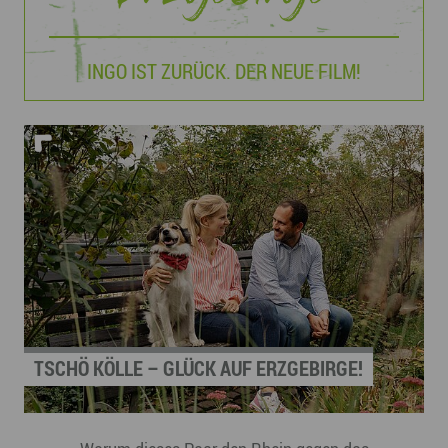
INGO IST ZURÜCK. DER NEUE FILM!
TSCHÖ KÖLLE – GLÜCK AUF ERZGEBIRGE!