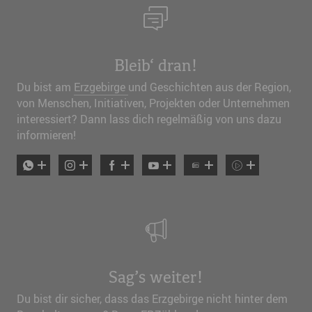
Bleib‘ dran!
Du bist am
Erzgebirge
und Geschichten aus der Region,
von Menschen, Initiativen, Projekten oder Unternehmen
interessiert? Dann lass dich regelmäßig von uns dazu
informieren!
Sag’s weiter!
Du bist dir sicher, dass das Erzgebirge nicht hinter dem