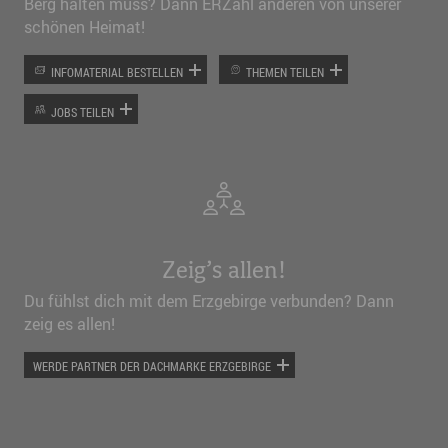
Berg halten muss? Dann ERZähl anderen von unserer
schönen Heimat!
INFOMATERIAL BESTELLEN
THEMEN TEILEN
JOBS TEILEN
Zeig’s allen!
Du fühlst dich mit dem Erzgebirge verbunden? Dann
zeig es allen!
WERDE PARTNER DER DACHMARKE ERZGEBIRGE