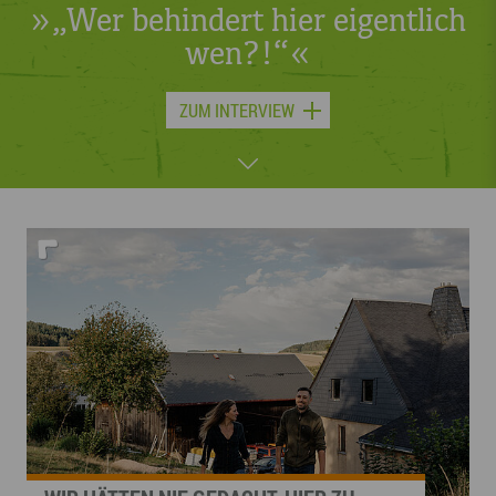
»„Wer behindert hier eigentlich
wen?!“«
JETZT LESEN