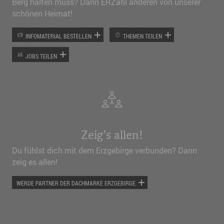
Berg halten muss? Dann ERZähl anderen von unserer
schönen Heimat!
INFOMATERIAL BESTELLEN
THEMEN TEILEN
JOBS TEILEN
Zeig’s allen!
Du fühlst dich mit dem Erzgebirge verbunden? Dann
zeig es allen!
WERDE PARTNER DER DACHMARKE ERZGEBIRGE