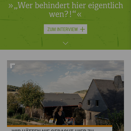
tlich
»„Wer behindert hier eigen
wen?!“«
JETZT LESEN