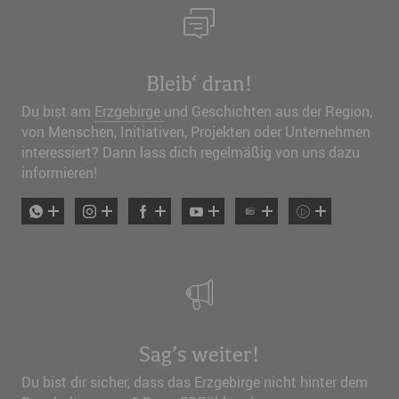
Bleib‘ dran!
Du bist am
Erzgebirge
und Geschichten aus der Region,
von Menschen, Initiativen, Projekten oder Unternehmen
interessiert? Dann lass dich regelmäßig von uns dazu
informieren!
Sag’s weiter!
Du bist dir sicher, dass das Erzgebirge nicht hinter dem