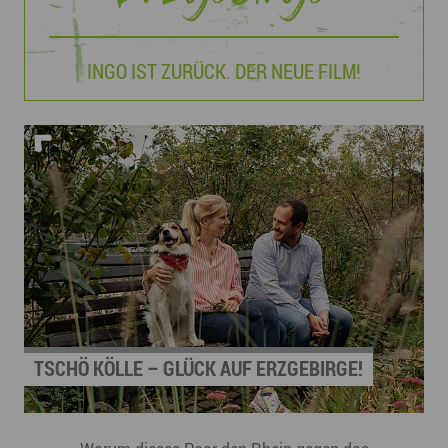
INGO IST ZURÜCK. DER NEUE FILM!
TSCHÖ KÖLLE – GLÜCK AUF ERZGEBIRGE!