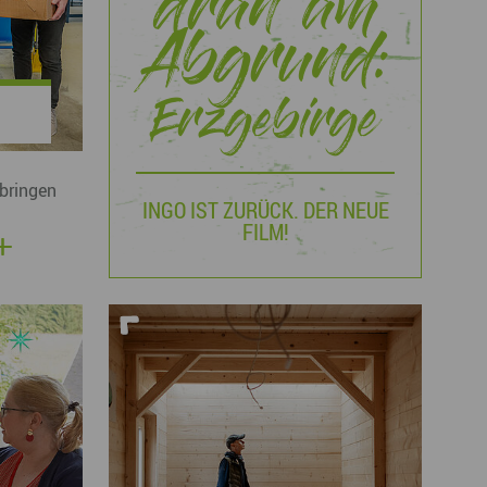
dran am
Abgrund:
Erzgebirge
bringen
INGO IST ZURÜCK. DER NEUE
FILM!