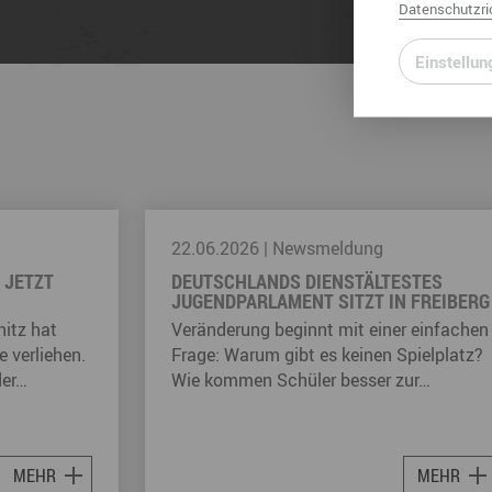
Datenschutzric
Einstellun
05.08.2026
|
Newsmeldung
STES
ZWEI ORCHESTER, EIN GÄNSEHAUT-
 FREIBERG
MOMENT IM OKTOBER
r einfachen
Wenn Musiker aus dem Erzgebirge und
pielplatz?
Chemnitz gemeinsam auf der Bühne
zur…
stehen, entsteht am 17. Oktober etwas…
MEHR
MEHR