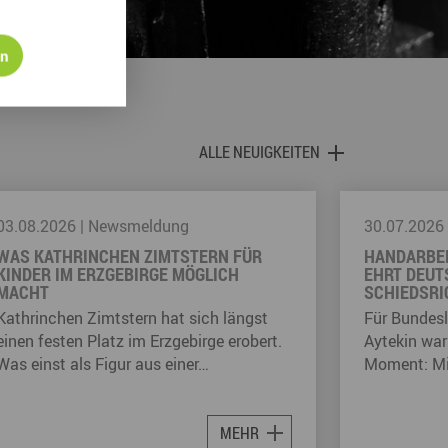
en
ALLE NEUIGKEITEN
30.07.2026
|
Newsmeldung
29.07.2026
HANDARBEIT AUS DEM ERZGEBIRGE
TAUSENDE 
EHRT DEUTSCHLANDS BESTEN
MUSIKGRUP
SCHIEDSRICHTER
ERZGEBIRG
Für Bundesliga-Schiedsrichter Deniz
Musik, Nat
Aytekin war es ein ganz besonderer
sich am 23.
Moment: Mit der Auszeichnung als…
Erzgebirgis
10…
MEHR