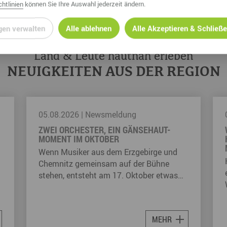
htlinien
können Sie Ihre Auswahl jederzeit ändern.
gen verwalten
Alle ablehnen
Alle Akzeptieren & Schließ
Land & Leute hautnah erleben
NEUIGKEITEN AUS DER REGION
03.08.2026
|
Newsmeldung
WAS KATHRINCHEN ZIMTSTERN FÜR
KINDER IM ERZGEBIRGE MÖGLICH
MACHT
Kathrinchen Zimtstern hat sich längst
einen festen Platz im Erzgebirge erobert.
Was einst als Figur aus einer…
MEHR