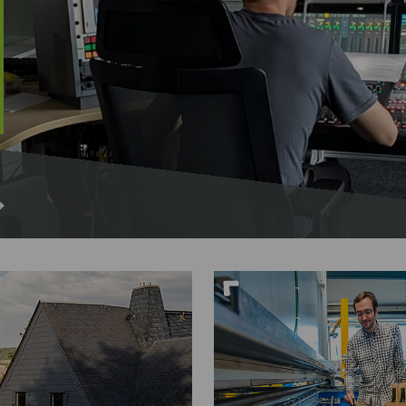
Nah dran am Abgrund
Ol
Fr
G
N
Ta
U
W